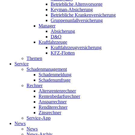
Betriebliche Altersvorsorge
Keyman-Absicherung
Betriebliche Krankenversicherung
Gruppenunfallversicherung
Manager
Absicherung
D&O
Kraftfahrzeuge
Kraftfahrzeugversicherung
KFZ-Flotten
Themen
Service
Schadenmanagement
Schadenmeldung
Schadenumfrage
Rechner
Altersrentenrechner
Rentenbedarfsrechner
Ansparrechner
Renditerechner
Zinsrechner
Service-App
News
News
News-Archiv