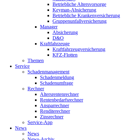
Betriebliche Altersvorsorge
Keyman-Absicherung
Betriebliche Krankenversicherung
Gruppenunfallversicherung
Manager
Absicherung
D&O
Kraftfahrzeuge
Kraftfahrzeugversicherung
KFZ-Flotten
Themen
Service
Schadenmanagement
Schadenmeldung
Schadenumfrage
Rechner
Altersrentenrechner
Rentenbedarfsrechner
Ansparrechner
Renditerechner
Zinsrechner
Service-App
News
News
News-Archiv