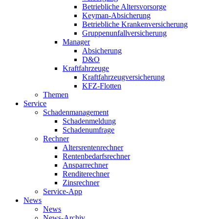
Betriebliche Altersvorsorge
Keyman-Absicherung
Betriebliche Krankenversicherung
Gruppenunfallversicherung
Manager
Absicherung
D&O
Kraftfahrzeuge
Kraftfahrzeugversicherung
KFZ-Flotten
Themen
Service
Schadenmanagement
Schadenmeldung
Schadenumfrage
Rechner
Altersrentenrechner
Rentenbedarfsrechner
Ansparrechner
Renditerechner
Zinsrechner
Service-App
News
News
News-Archiv