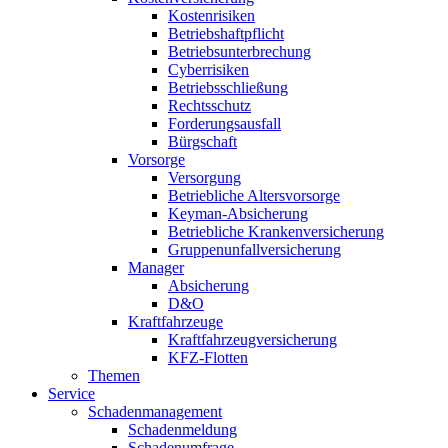
Kostenrisiken
Betriebshaftpflicht
Betriebsunterbrechung
Cyberrisiken
Betriebsschließung
Rechtsschutz
Forderungsausfall
Bürgschaft
Vorsorge
Versorgung
Betriebliche Altersvorsorge
Keyman-Absicherung
Betriebliche Krankenversicherung
Gruppenunfallversicherung
Manager
Absicherung
D&O
Kraftfahrzeuge
Kraftfahrzeugversicherung
KFZ-Flotten
Themen
Service
Schadenmanagement
Schadenmeldung
Schadenumfrage