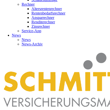
Rechner
Altersrentenrechner
Rentenbedarfsrechner
Ansparrechner
Renditerechner
Zinsrechner
Service-App
News
News
News-Archiv