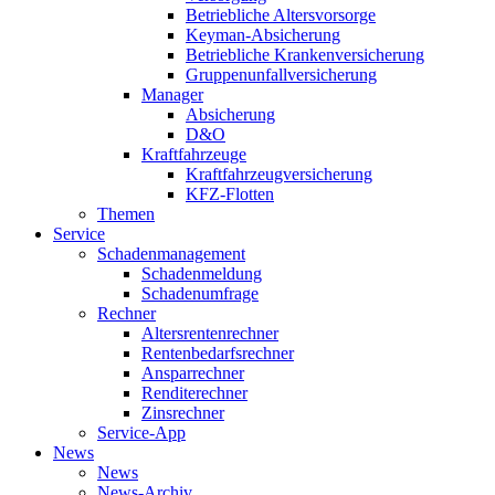
Betriebliche Altersvorsorge
Keyman-Absicherung
Betriebliche Krankenversicherung
Gruppenunfallversicherung
Manager
Absicherung
D&O
Kraftfahrzeuge
Kraftfahrzeugversicherung
KFZ-Flotten
Themen
Service
Schadenmanagement
Schadenmeldung
Schadenumfrage
Rechner
Altersrentenrechner
Rentenbedarfsrechner
Ansparrechner
Renditerechner
Zinsrechner
Service-App
News
News
News-Archiv