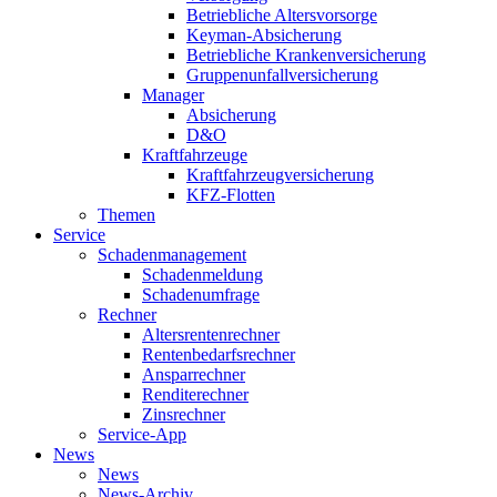
Betriebliche Altersvorsorge
Keyman-Absicherung
Betriebliche Krankenversicherung
Gruppenunfallversicherung
Manager
Absicherung
D&O
Kraftfahrzeuge
Kraftfahrzeugversicherung
KFZ-Flotten
Themen
Service
Schadenmanagement
Schadenmeldung
Schadenumfrage
Rechner
Altersrentenrechner
Rentenbedarfsrechner
Ansparrechner
Renditerechner
Zinsrechner
Service-App
News
News
News-Archiv