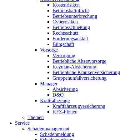
Kostenrisiken
Betriebshaftpflicht
Betriebsunterbrechung
Cyberrisiken
Betriebsschließung
Rechtsschutz
Forderungsausfall
Bürgschaft
Vorsorge
Versorgung
Betriebliche Altersvorsorge
Keyman-Absicherung
Betriebliche Krankenversicherung
Gruppenunfallversicherung
Manager
Absicherung
D&O
Kraftfahrzeuge
Kraftfahrzeugversicherung
KFZ-Flotten
Themen
Service
Schadenmanagement
Schadenmeldung
Schadenumfrage