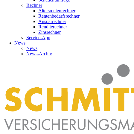
Rechner
Altersrentenrechner
Rentenbedarfsrechner
Ansparrechner
Renditerechner
Zinsrechner
Service-App
News
News
News-Archiv